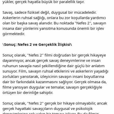
yükler, gerçek hayatla büyük bir paralellik taşır.
Savaş, sadece fiziksel değil, duygusal bir mücadeledir.
Askerlerin ruhsal sağlığı, onlara bu zor koşullarda yardımcı
olan bir başka savaş alanıdır. Bu noktada "Nefes 2", savaşın
insana dair yönlerini yansıtma konusunda önemli bir işlev
görmektedir.
\
Sonuç: Nefes 2 ve Gerçeklik İlişkisi\
Sonuç olarak, "Nefes 2" filmi doğrudan bir gerçek hikayeye
dayanmıyor, ancak gerçek savaş deneyimlerine ve insan
ruhunun savaşla nasıl şekillendiğine dair güçlü bir anlatım
sunuyor. Film, savaşın ruhsal etkilerini ve askerlerin yaşadığı
zorlukları yansıtarak, izleyicinin savaşın insani boyutlarına
dair bir farkındalık kazanmasını sağlıyor. Gerçek olmasa da,
filme yansıyan duygular ve temalar, savaşın gerçekliğiyle
örtüşen bir derinliğe sahiptir.
Sonuç olarak, "Nefes 2" gerçek bir hikaye olmayabilir, ancak
gerçek hayattaki savaşçıların duygusal ve psikolojik
deneyimlerine çok yakın bir temayı işliyor. Bu da filmin