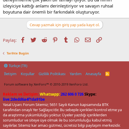
izleyiciye kattığı anlamı derinleştiriyor ve savaşın ruhsal
boyutuna dair önemli bir farkındalık oluşturuyor.
Cevap yazmak için giriş yap yada kayıt ol.
Facebook
Twitter
Reddit
Pinterest
Tumblr
WhatsApp
E-posta
Link
Paylaş:
Tarihte Bugün
Türkçe (TR)
İletişim
Koşullar
Gizlilik Politikası
Yardım
Anasayfa
R
S
S
Forum software by XenForo™
© 2010-2019 XenForo Ltd.
Reklam ve İletişim:
Whatsapp:
262 606 0 726
Skype:
live:2dedd6a4f1da91be
Yasal Uyarı: Forum Sitemiz; 5651 Sayılı Kanun kapsamında BTK
tarafından onaylı Yer Sağlayıcı'dır. Bu sebeple içerikleri kontrol etme ya
da araştırma yükümlülüğü yoktur. Üyeler yazdığı içeriklerden
sorumludur ve siteye üye olmak ile bu sorumluluğu kabul etmiş
sayılırlar. Sitemiz kar amacı gütmez, ücretsiz bilgi paylaşım merkezidir.