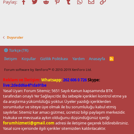
Facebook
Twitter
Reddit
Pinterest
Tumblr
WhatsApp
E-posta
Link
Paylaş:
Duyurular
Türkçe (TR)
İletişim
Koşullar
Gizlilik Politikası
Yardım
Anasayfa
R
S
S
Forum software by XenForo™
© 2010-2019 XenForo Ltd.
Reklam ve İletişim:
Whatsapp:
262 606 0 726
Skype:
live:2dedd6a4f1da91be
Yasal Uyarı: Forum Sitemiz; 5651 Sayılı Kanun kapsamında BTK
tarafından onaylı Yer Sağlayıcı'dır. Bu sebeple içerikleri kontrol etme ya
da araştırma yükümlülüğü yoktur. Üyeler yazdığı içeriklerden
sorumludur ve siteye üye olmak ile bu sorumluluğu kabul etmiş
sayılırlar. Sitemiz kar amacı gütmez, ücretsiz bilgi paylaşım merkezidir.
Hukuka ve mevzuata aykırı olduğunu düşündüğünüz içeriği
forumhizmeti@gmail.com
adresi ile iletişime geçerek bildirebilirsiniz.
Yasal süre içerisinde ilgili içerikler sitemizden kaldırılacaktır.