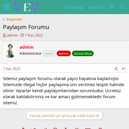
Giriş yap
Kayıt ol
Duyurular
Paylaşım Forumu
K
B
admin
7 Kas 2022
o
a
n
ş
admin
u
l
Administrator
Yetkili
Admin
Global Mod
y
a
u
n
b
g
7 Kas 2022
#1
a
ı
ş
ç
Sitemiz paylaşım forumu olarak yayın hayatına başlamıştır.
l
t
Sitemizde illegal hiçbir paylaşıma izin verilmez tespiti halinde
a
a
silinir. Yazarlar kendi paylaşımlarından sorumludur. Ücretsiz
t
r
olarak katılabilirsiniz ve kar amacı gütmemektedir forum
a
i
sitemiz.
n
h
i
Cevap yazmak için giriş yap yada kayıt ol.