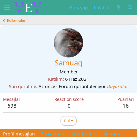
Giriş yap
Kayıt ol
Kullanıcılar
Samuag
Member
Katılım
6 Haz 2021
Son görülme
Az önce
·
Forum görüntüleniyor
Duyurular
Mesajlar
Reaction score
Puanları
698
0
16
Bul
Profil mesajları
Son aktivite
Gönderiler
Hakkında