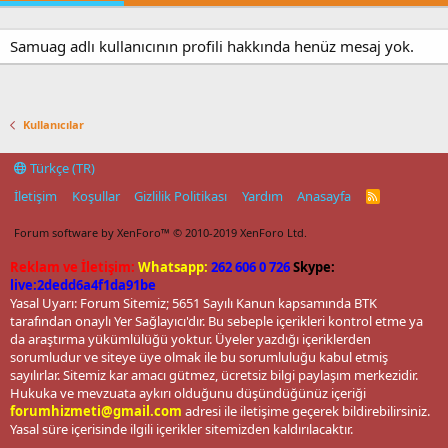
Samuag adlı kullanıcının profili hakkında henüz mesaj yok.
Kullanıcılar
Türkçe (TR)
İletişim
Koşullar
Gizlilik Politikası
Yardım
Anasayfa
R
S
S
Forum software by XenForo™
© 2010-2019 XenForo Ltd.
Reklam ve İletişim:
Whatsapp:
262 606 0 726
Skype:
live:2dedd6a4f1da91be
Yasal Uyarı: Forum Sitemiz; 5651 Sayılı Kanun kapsamında BTK
tarafından onaylı Yer Sağlayıcı'dır. Bu sebeple içerikleri kontrol etme ya
da araştırma yükümlülüğü yoktur. Üyeler yazdığı içeriklerden
sorumludur ve siteye üye olmak ile bu sorumluluğu kabul etmiş
sayılırlar. Sitemiz kar amacı gütmez, ücretsiz bilgi paylaşım merkezidir.
Hukuka ve mevzuata aykırı olduğunu düşündüğünüz içeriği
forumhizmeti@gmail.com
adresi ile iletişime geçerek bildirebilirsiniz.
Yasal süre içerisinde ilgili içerikler sitemizden kaldırılacaktır.