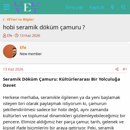
Giriş yap
Kayıt ol
VEYsel 'ce Bilgiler
hobi seramik döküm çamuru ?
K
B
Efe
13 Haz 2026
o
a
n
ş
Efe
u
l
New member
y
a
u
n
b
g
13 Haz 2026
#1
a
ı
ş
ç
Seramik Döküm Çamuru: Kültürlerarası Bir Yolculuğa
l
t
Davet
a
a
t
r
Herkese merhaba, seramikle ilgilenen ya da yeni başlamak
a
i
isteyen biri olarak paylaşmak istiyorum ki, çamurun
n
h
i
şekillendirilmesi sadece bir hobi değil, aynı zamanda
kültürleri ve toplumsal dinamikleri gözlemleyebileceğimiz bir
pencere. Elimize aldığımız her parça çamur, tarih, gelenek ve
kişisel ifade biçimlerini bir araya getiriyor. Peki, seramik