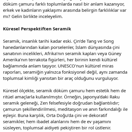
döküm çamuru farklı toplumlarda nasıl bir anlam kazanıyor,
erkek ve kadınların yaklaşımı arasında belirgin farklılıklar var
mı? Gelin birlikte inceleyelim.
Küresel Perspektiften Seramik
Seramik, insanlık tarihi kadar eski. Çin’de Tang ve Song
hanedanlarından kalan porselenler, İslam dünyasında çini
sanatının incelikleri, Afrika’nın seramik kapları veya Güney
Amerika’nın terrakota figürleri, her birinin kendi kültürel
bağlamında anlam taşıyor. UNESCO’nun kültürel miras
raporları, seramiğin yalnızca fonksiyonel değil, aynı zamanda
toplumsal kimliği yansıtan bir araç olduğunu vurguluyor.
Küresel ölçekte, seramik döküm çamuru hem estetik hem de
ritüel amaçlarla kullanılmıştır. Örneğin, Japonya’daki Raku
seramik geleneği, Zen felsefesiyle doğrudan bağlantılıdır;
çamurun şekillendirilmesi, meditasyon ve anın farkındalığı ile
eşleşir. Buna karşılık, Orta Doğu’da çini ve dekoratif
seramikler, hem ibadet alanlarını hem de ev yaşamını
süsleyen, toplumsal aidiyeti pekiştiren bir rol üstlenir.