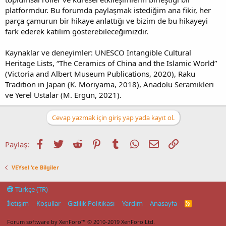
platformdur. Bu forumda paylaşmak istediğim ana fikir, her
parça çamurun bir hikaye anlattığı ve bizim de bu hikayeyi
fark ederek katılım gösterebileceğimizdir.
Kaynaklar ve deneyimler: UNESCO Intangible Cultural
Heritage Lists, “The Ceramics of China and the Islamic World”
(Victoria and Albert Museum Publications, 2020), Raku
Tradition in Japan (K. Moriyama, 2018), Anadolu Seramikleri
ve Yerel Ustalar (M. Ergun, 2021).
Cevap yazmak için giriş yap yada kayıt ol.
Facebook
Twitter
Reddit
Pinterest
Tumblr
WhatsApp
E-posta
Link
Paylaş:
VEYsel 'ce Bilgiler
Türkçe (TR)
İletişim
Koşullar
Gizlilik Politikası
Yardım
Anasayfa
R
S
S
Forum software by XenForo™
© 2010-2019 XenForo Ltd.