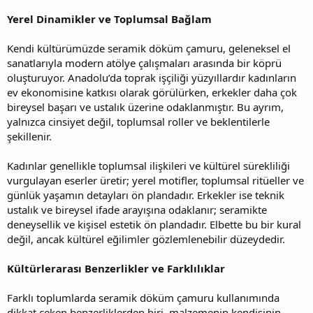
Yerel Dinamikler ve Toplumsal Bağlam
Kendi kültürümüzde seramik döküm çamuru, geleneksel el
sanatlarıyla modern atölye çalışmaları arasında bir köprü
oluşturuyor. Anadolu’da toprak işçiliği yüzyıllardır kadınların
ev ekonomisine katkısı olarak görülürken, erkekler daha çok
bireysel başarı ve ustalık üzerine odaklanmıştır. Bu ayrım,
yalnızca cinsiyet değil, toplumsal roller ve beklentilerle
şekillenir.
Kadınlar genellikle toplumsal ilişkileri ve kültürel sürekliliği
vurgulayan eserler üretir; yerel motifler, toplumsal ritüeller ve
günlük yaşamın detayları ön plandadır. Erkekler ise teknik
ustalık ve bireysel ifade arayışına odaklanır; seramikte
deneysellik ve kişisel estetik ön plandadır. Elbette bu bir kural
değil, ancak kültürel eğilimler gözlemlenebilir düzeydedir.
Kültürlerarası Benzerlikler ve Farklılıklar
Farklı toplumlarda seramik döküm çamuru kullanımında
dikkat çeken benzerliklerden biri, malzemenin kendisinin